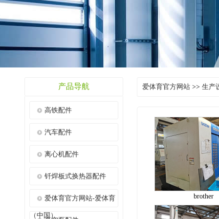
产品导航
爱体育官方网站
>>
生产
高铁配件
汽车配件
离心机配件
钎焊板式换热器配件
brother
爱体育官方网站-爱体育
（中国）