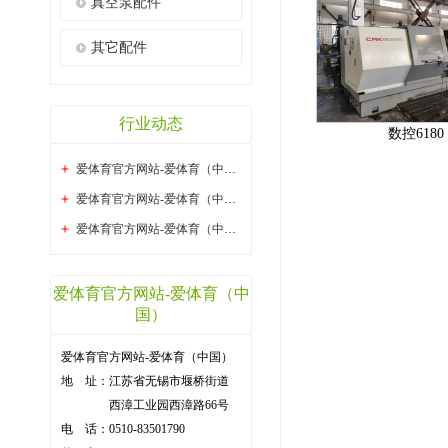
真空泵配件
其它配件
行业动态
数控6180
爱体育官方网站-爱体育（中国） 成立于2005年3月，座落于沪宁...
爱体育官方网站-爱体育（中国） 成立于2005年3月，座落于沪宁...
爱体育官方网站-爱体育（中国） 成立于2005年3月，座落于沪宁...
爱体育官方网站-爱体育（中
国）
爱体育官方网站-爱体育（中国）
地 址：江苏省无锡市堰桥街道
西漳工业园西漳路66号
电 话：0510-83501790