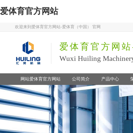
爱体育官方网站
欢迎来到爱体育官方网站-爱体育（中国） 官网
爱体育官方网站
Wuxi Huiling Machinery
网站爱体育官方网站
公司简介
产品中心