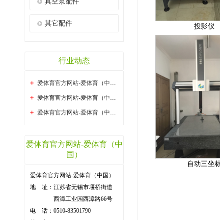
真空泵配件
其它配件
投影仪
行业动态
爱体育官方网站-爱体育（中国） 成立于2005年3月，座落于沪宁...
爱体育官方网站-爱体育（中国） 成立于2005年3月，座落于沪宁...
爱体育官方网站-爱体育（中国） 成立于2005年3月，座落于沪宁...
爱体育官方网站-爱体育（中
国）
自动三坐
爱体育官方网站-爱体育（中国）
地 址：江苏省无锡市堰桥街道
西漳工业园西漳路66号
电 话：0510-83501790