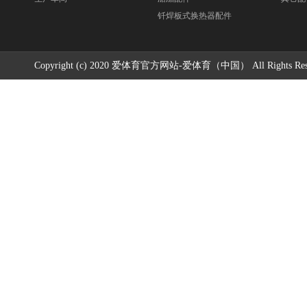
钎焊板式换热器配件
Copyright (c) 2020 爱体育官方网站-爱体育（中国） All Rights Res